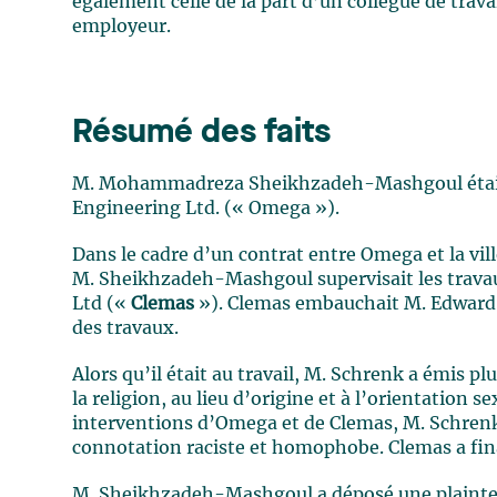
également celle de la part d’un collègue de trava
employeur.
Résumé des faits
M. Mohammadreza Sheikhzadeh-Mashgoul était u
Engineering Ltd. (« Omega »).
Dans le cadre d’un contrat entre Omega et la vil
M. Sheikhzadeh-Mashgoul supervisait les travau
Ltd («
Clemas
»). Clemas embauchait M. Edward S
des travaux.
Alors qu’il était au travail, M. Schrenk a émis 
la religion, au lieu d’origine et à l’orientatio
interventions d’Omega et de Clemas, M. Schrenk
connotation raciste et homophobe. Clemas a fi
M. Sheikhzadeh-Mashgoul a déposé une plainte 