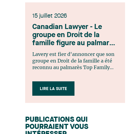
15 juillet 2026
Canadian Lawyer - Le
groupe en Droit de la
famille figure au palmarès
Top Family Law Firm
Lavery est fier d'annoncer que son
Teams 2026
groupe en Droit de la famille a été
reconnu au palmarès Top Family
Law Firm Teams 2026 de Canadian
Lawyer. Cette reconnaissance est le
fruit d'un processus de sélection
LIRE LA SUITE
rigoureux, fondé sur des
nominations issues du lectorat,
d'associations juridiques et de
contributeurs éditoriaux, suivies
PUBLICATIONS QUI
d'une évaluation par un jury
POURRAIENT VOUS
indépendant composé de praticiens
chevronnés en droit de la famille