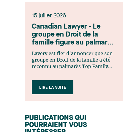
15 juillet 2026
Canadian Lawyer - Le
groupe en Droit de la
famille figure au palmarès
Top Family Law Firm
Lavery est fier d'annoncer que son
Teams 2026
groupe en Droit de la famille a été
reconnu au palmarès Top Family
Law Firm Teams 2026 de Canadian
Lawyer. Cette reconnaissance est le
fruit d'un processus de sélection
LIRE LA SUITE
rigoureux, fondé sur des
nominations issues du lectorat,
d'associations juridiques et de
contributeurs éditoriaux, suivies
PUBLICATIONS QUI
d'une évaluation par un jury
POURRAIENT VOUS
indépendant composé de praticiens
chevronnés en droit de la famille