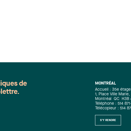
diques de
MONTRÉAL
Accueil : 35e étage
lettre.
1, Place Ville Mari
Montréal
QC
H3B
Téléphone : 514 871
Télécopieur : 514 8
S'Y RENDRE