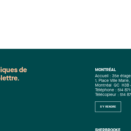
diques de
MONTRÉAL
Accueil : 35e étage
lettre.
1, Place Ville Mari
Montréal
QC
H3B
Téléphone : 514 871
Télécopieur : 514 8
S'Y RENDRE
SHERBROOKE