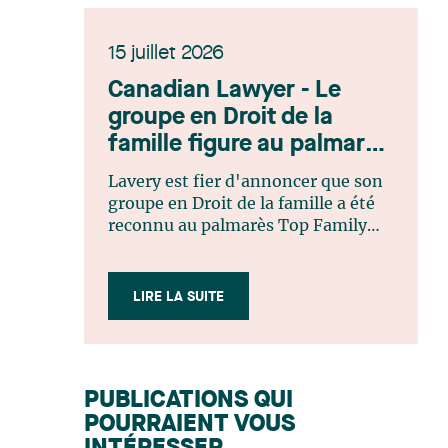
15 juillet 2026
Canadian Lawyer - Le
groupe en Droit de la
famille figure au palmarès
Top Family Law Firm
Lavery est fier d'annoncer que son
Teams 2026
groupe en Droit de la famille a été
reconnu au palmarès Top Family
Law Firm Teams 2026 de Canadian
Lawyer. Cette reconnaissance est le
fruit d'un processus de sélection
LIRE LA SUITE
rigoureux, fondé sur des
nominations issues du lectorat,
d'associations juridiques et de
contributeurs éditoriaux, suivies
PUBLICATIONS QUI
d'une évaluation par un jury
POURRAIENT VOUS
indépendant composé de praticiens
chevronnés en droit de la famille