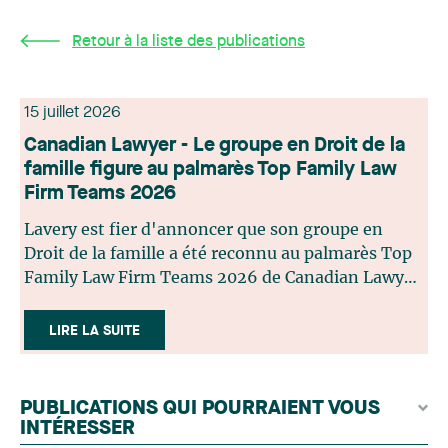
Retour à la liste des publications
15 juillet 2026
Canadian Lawyer - Le groupe en Droit de la
famille figure au palmarès Top Family Law
Firm Teams 2026
Lavery est fier d'annoncer que son groupe en
Droit de la famille a été reconnu au palmarès Top
Family Law Firm Teams 2026 de Canadian Lawyer.
Cette reconnaissance est le fruit d'un processus de
sélection rigoureux, fondé sur des nominations
LIRE LA SUITE
issues du lectorat, d'associations juridiques et de
contributeurs éditoriaux, suivies d'une évaluation
par un jury indépendant composé de praticiens
PUBLICATIONS QUI POURRAIENT VOUS
chevronnés en droit de la famille provenant de
INTÉRESSER
l'ensemble du Canada. Cette distinction