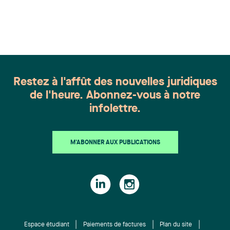
appartient à toute une équipe. Félicitations à
l'ensemble des membres du groupe en Droit de la
famille: Victoria Cohene, Isabelle Duval, Caroline
Harnois, Awatif Lakhdar, Elisabeth Pinard,
Kassandra Roberge, Adnana Zbona, Gabrielle
Dickins, Gabrielle Gallio et Aurélie Ouellet
Restez à l'affût des nouvelles juridiques
de l'heure. Abonnez-vous à notre
infolettre.
M'ABONNER AUX PUBLICATIONS
Espace étudiant
Paiements de factures
Plan du site