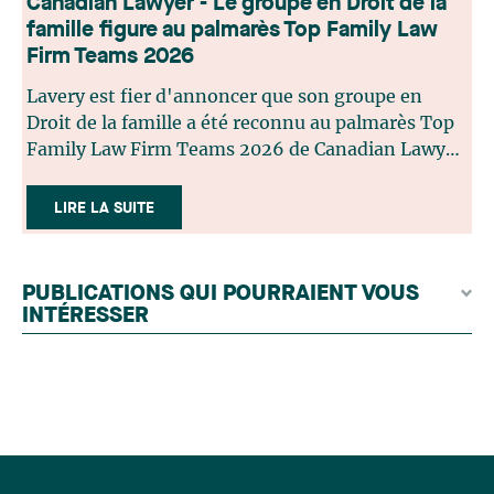
Canadian Lawyer - Le groupe en Droit de la
famille figure au palmarès Top Family Law
Firm Teams 2026
Lavery est fier d'annoncer que son groupe en
Droit de la famille a été reconnu au palmarès Top
Family Law Firm Teams 2026 de Canadian Lawyer.
Cette reconnaissance est le fruit d'un processus de
sélection rigoureux, fondé sur des nominations
LIRE LA SUITE
issues du lectorat, d'associations juridiques et de
contributeurs éditoriaux, suivies d'une évaluation
par un jury indépendant composé de praticiens
PUBLICATIONS QUI POURRAIENT VOUS
chevronnés en droit de la famille provenant de
INTÉRESSER
l'ensemble du Canada. Cette distinction
appartient à toute une équipe. Félicitations à
l'ensemble des membres du groupe en Droit de la
famille: Victoria Cohene, Isabelle Duval, Caroline
Harnois, Awatif Lakhdar, Elisabeth Pinard,
Kassandra Roberge, Adnana Zbona, Gabrielle
Dickins, Gabrielle Gallio et Aurélie Ouellet