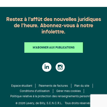
Harnois, Awatif Lakhdar, Elisabeth Pinard,
Kassandra Roberge, Adnana Zbona, Gabrielle
Dickins, Gabrielle Gallio et Aurélie Ouellet
Restez à l'affût des nouvelles juridiques
de l'heure. Abonnez-vous à notre
infolettre.
M'ABONNER AUX PUBLICATIONS
Espace étudiant
Paiements de factures
Plan du site
Conditions d'utilisation
Gérer mes cookies
Politique relative à la protection des renseignements personnels
© 2026 Lavery, de Billy, S.E.N.C.R.L. Tous droits réservés.