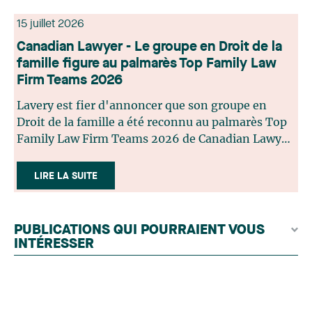
15 juillet 2026
Canadian Lawyer - Le groupe en Droit de la
famille figure au palmarès Top Family Law
Firm Teams 2026
Lavery est fier d'annoncer que son groupe en
Droit de la famille a été reconnu au palmarès Top
Family Law Firm Teams 2026 de Canadian Lawyer.
Cette reconnaissance est le fruit d'un processus de
sélection rigoureux, fondé sur des nominations
LIRE LA SUITE
issues du lectorat, d'associations juridiques et de
contributeurs éditoriaux, suivies d'une évaluation
par un jury indépendant composé de praticiens
PUBLICATIONS QUI POURRAIENT VOUS
chevronnés en droit de la famille provenant de
INTÉRESSER
l'ensemble du Canada. Cette distinction
appartient à toute une équipe. Félicitations à
l'ensemble des membres du groupe en Droit de la
famille: Victoria Cohene, Isabelle Duval, Caroline