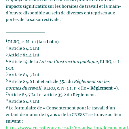
employeurs concernés et sont susceptibles d’avoir des
impacts significatifs sur les horaires de travail et la main-
d’œuvre disponible au sein de diverses entreprises aux
portes de la saison estivale.
1
RLRQ, c. N-1.1 (la «
Lnt
»).
2
Article 84.2 Lnt.
3
Article 84.4 Lnt.
4
Article 14.de la
Loi sur l’instruction publique
, RLRQ, c. I-
13.3.
5
Article 84.5 Lnt.
6
Article 84.6 Lnt et article 35.1 du
Règlement sur les
normes du travail
, RLRQ, c. N-1.1, r. 3 (le «
Règlement
»).
7
Article 84.7 Lnt et article 35.2 du Règlement.
8
Article 84.3 Lnt.
9
Le formulaire de « Consentement pour le travail d’un
enfant de moins de 14 ans » de la CNESST se trouve au lien
suivant :
https://www.cnesst.gouv.qc.ca/fr/organisation/documentat