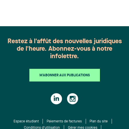
appartient à toute une équipe. Félicitations à
l'ensemble des membres du groupe en Droit de la
famille: Victoria Cohene, Isabelle Duval, Caroline
Harnois, Awatif Lakhdar, Elisabeth Pinard,
Kassandra Roberge, Adnana Zbona, Gabrielle
Dickins, Gabrielle Gallio et Aurélie Ouellet
Restez à l'affût des nouvelles juridiques
de l'heure. Abonnez-vous à notre
infolettre.
M'ABONNER AUX PUBLICATIONS
Espace étudiant
Paiements de factures
Plan du site
Conditions d'utilisation
Gérer mes cookies