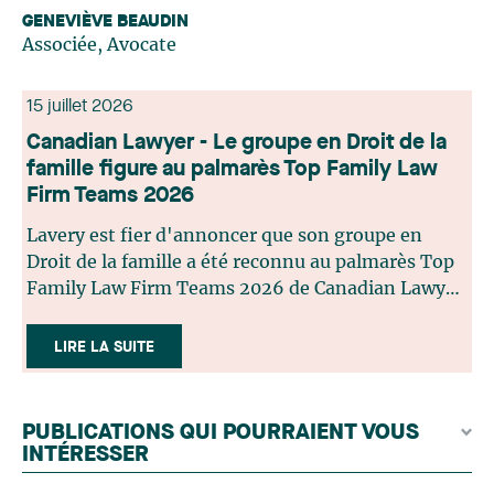
GENEVIÈVE BEAUDIN
Associée, Avocate
15 juillet 2026
Canadian Lawyer - Le groupe en Droit de la
famille figure au palmarès Top Family Law
Firm Teams 2026
Lavery est fier d'annoncer que son groupe en
Droit de la famille a été reconnu au palmarès Top
Family Law Firm Teams 2026 de Canadian Lawyer.
Cette reconnaissance est le fruit d'un processus de
sélection rigoureux, fondé sur des nominations
LIRE LA SUITE
issues du lectorat, d'associations juridiques et de
contributeurs éditoriaux, suivies d'une évaluation
par un jury indépendant composé de praticiens
PUBLICATIONS QUI POURRAIENT VOUS
chevronnés en droit de la famille provenant de
INTÉRESSER
l'ensemble du Canada. Cette distinction