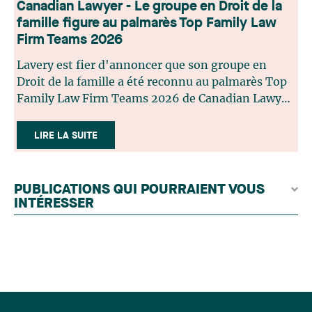
Canadian Lawyer - Le groupe en Droit de la
famille figure au palmarès Top Family Law
Firm Teams 2026
Lavery est fier d'annoncer que son groupe en
Droit de la famille a été reconnu au palmarès Top
Family Law Firm Teams 2026 de Canadian Lawyer.
Cette reconnaissance est le fruit d'un processus de
sélection rigoureux, fondé sur des nominations
LIRE LA SUITE
issues du lectorat, d'associations juridiques et de
contributeurs éditoriaux, suivies d'une évaluation
par un jury indépendant composé de praticiens
PUBLICATIONS QUI POURRAIENT VOUS
chevronnés en droit de la famille provenant de
INTÉRESSER
l'ensemble du Canada. Cette distinction
appartient à toute une équipe. Félicitations à
l'ensemble des membres du groupe en Droit de la
famille: Victoria Cohene, Isabelle Duval, Caroline
Harnois, Awatif Lakhdar, Elisabeth Pinard,
Kassandra Roberge, Adnana Zbona, Gabrielle