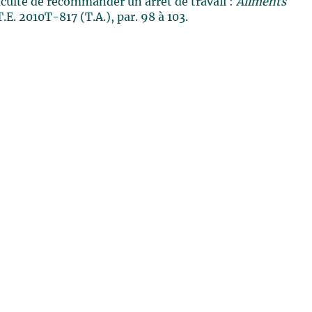
aculté de recommander un arrêt de travail :
Aliments
T.E. 2010T-817 (T.A.), par. 98 à 103.