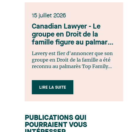
15 juillet 2026
Canadian Lawyer - Le
groupe en Droit de la
famille figure au palmarès
Top Family Law Firm
Lavery est fier d'annoncer que son
Teams 2026
groupe en Droit de la famille a été
reconnu au palmarès Top Family
Law Firm Teams 2026 de Canadian
Lawyer. Cette reconnaissance est le
fruit d'un processus de sélection
LIRE LA SUITE
rigoureux, fondé sur des
nominations issues du lectorat,
d'associations juridiques et de
contributeurs éditoriaux, suivies
PUBLICATIONS QUI
d'une évaluation par un jury
POURRAIENT VOUS
indépendant composé de praticiens
chevronnés en droit de la famille