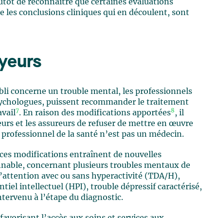
lutôt de reconnaître que certaines évaluations
e les conclusions cliniques qui en découlent, sont
yeurs
abli concerne un trouble mental, les professionnels
sychologues, puissent recommander le traitement
7
8
avail
. En raison des modifications apportées
, il
urs et les assureurs de refuser de mettre en œuvre
rofessionnel de la santé n’est pas un médecin.
ces modifications entraînent de nouvelles
ble, concernant plusieurs troubles mentaux de
 l’attention avec ou sans hyperactivité (TDA/H),
tiel intellectuel (HPI), trouble dépressif caractérisé,
tervenu à l’étape du diagnostic.
favorisant l’accès aux soins et services aux