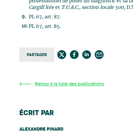
professionnel de poser un diagnostic et sa f
Cargill ltée
et
T.U.A.C., section locale 500
, D.
PL 67, art. 87.
PL 67, art. 85.
PARTAGER
Retour à la liste des publications
ÉCRIT PAR
ALEXANDRE PINARD