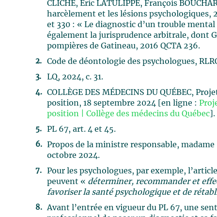
CLICHE, Éric LATULIPPE, François BOUCHARD
harcèlement et les lésions psychologiques, 
et 330 : « Le diagnostic d’un trouble mental
également la jurisprudence arbitrale, dont G
pompières de Gatineau, 2016 QCTA 236.
Code de déontologie des psychologues, RLRQ, 
LQ, 2024, c. 31.
COLLÈGE DES MÉDECINS DU QUÉBEC, Projet de
position, 18 septembre 2024 [en ligne :
Proj
position | Collège des médecins du Québec
].
PL 67, art. 4 et 45.
Propos de la ministre responsable, madame So
octobre 2024.
Pour les psychologues, par exemple, l’articl
peuvent «
déterminer, recommander et effec
favoriser la santé psychologique et de rétabl
Avant l’entrée en vigueur du PL 67, une sente