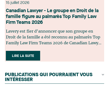
15 juillet 2026
Canadian Lawyer - Le groupe en Droit de la
famille figure au palmarès Top Family Law
Firm Teams 2026
Lavery est fier d'annoncer que son groupe en
Droit de la famille a été reconnu au palmarès Top
Family Law Firm Teams 2026 de Canadian Lawyer.
Cette reconnaissance est le fruit d'un processus de
sélection rigoureux, fondé sur des nominations
LIRE LA SUITE
issues du lectorat, d'associations juridiques et de
contributeurs éditoriaux, suivies d'une évaluation
par un jury indépendant composé de praticiens
PUBLICATIONS QUI POURRAIENT VOUS
chevronnés en droit de la famille provenant de
INTÉRESSER
l'ensemble du Canada. Cette distinction
appartient à toute une équipe. Félicitations à
l'ensemble des membres du groupe en Droit de la
famille: Victoria Cohene, Isabelle Duval, Caroline
Harnois, Awatif Lakhdar, Elisabeth Pinard,