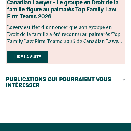
Canadian Lawyer - Le groupe en Droit de la
famille figure au palmarès Top Family Law
Firm Teams 2026
Lavery est fier d'annoncer que son groupe en
Droit de la famille a été reconnu au palmarès Top
Family Law Firm Teams 2026 de Canadian Lawyer.
Cette reconnaissance est le fruit d'un processus de
sélection rigoureux, fondé sur des nominations
LIRE LA SUITE
issues du lectorat, d'associations juridiques et de
contributeurs éditoriaux, suivies d'une évaluation
par un jury indépendant composé de praticiens
PUBLICATIONS QUI POURRAIENT VOUS
chevronnés en droit de la famille provenant de
INTÉRESSER
l'ensemble du Canada. Cette distinction
appartient à toute une équipe. Félicitations à
l'ensemble des membres du groupe en Droit de la
famille: Victoria Cohene, Isabelle Duval, Caroline
Harnois, Awatif Lakhdar, Elisabeth Pinard,
Kassandra Roberge, Adnana Zbona, Gabrielle