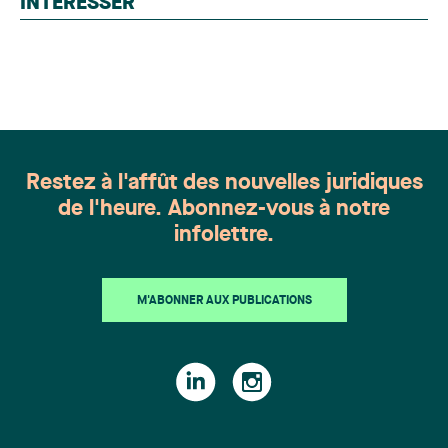
INTÉRESSER
l'ensemble du Canada. Cette distinction
appartient à toute une équipe. Félicitations à
l'ensemble des membres du groupe en Droit de la
famille: Victoria Cohene, Isabelle Duval, Caroline
Harnois, Awatif Lakhdar, Elisabeth Pinard,
Kassandra Roberge, Adnana Zbona, Gabrielle
Dickins, Gabrielle Gallio et Aurélie Ouellet
Restez à l'affût des nouvelles juridiques
de l'heure. Abonnez-vous à notre
infolettre.
M'ABONNER AUX PUBLICATIONS