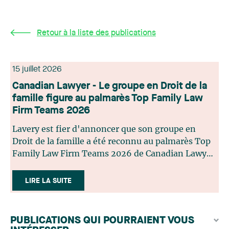
Retour à la liste des publications
15 juillet 2026
Canadian Lawyer - Le groupe en Droit de la
famille figure au palmarès Top Family Law
Firm Teams 2026
Lavery est fier d'annoncer que son groupe en
Droit de la famille a été reconnu au palmarès Top
Family Law Firm Teams 2026 de Canadian Lawyer.
Cette reconnaissance est le fruit d'un processus de
sélection rigoureux, fondé sur des nominations
LIRE LA SUITE
issues du lectorat, d'associations juridiques et de
contributeurs éditoriaux, suivies d'une évaluation
par un jury indépendant composé de praticiens
PUBLICATIONS QUI POURRAIENT VOUS
chevronnés en droit de la famille provenant de