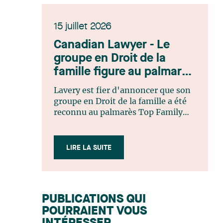
15 juillet 2026
Canadian Lawyer - Le
groupe en Droit de la
famille figure au palmarès
Top Family Law Firm
Lavery est fier d'annoncer que son
Teams 2026
groupe en Droit de la famille a été
reconnu au palmarès Top Family
Law Firm Teams 2026 de Canadian
Lawyer. Cette reconnaissance est le
fruit d'un processus de sélection
LIRE LA SUITE
rigoureux, fondé sur des
nominations issues du lectorat,
d'associations juridiques et de
contributeurs éditoriaux, suivies
PUBLICATIONS QUI
d'une évaluation par un jury
POURRAIENT VOUS
indépendant composé de praticiens
chevronnés en droit de la famille