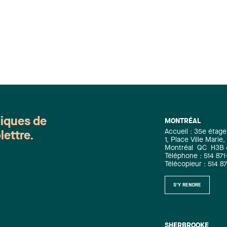
diques de
MONTRÉAL
Accueil : 35e étage
lettre.
1, Place Ville Mari
Montréal
QC
H3B
Téléphone : 514 871
Télécopieur : 514 8
S'Y RENDRE
SHERBROOKE