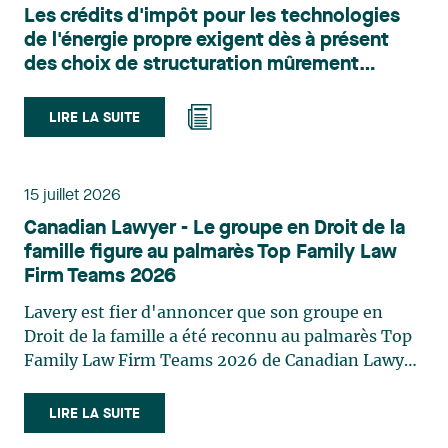
Les crédits d'impôt pour les technologies
du territoire. Elle conseille et représente une
de l'énergie propre exigent dès à présent
clientèle publique et privée dans le cadre d’enjeux
des choix de structuration mûrement
touchant notamment les obligations
réfléchis
environnementales, l’obtention d’autorisations
et de permis, l’application et la contestation de
LIRE LA SUITE
règlements d’urbanisme, ainsi que les dossiers
d’expropriation. Elle accompagne également les
municipalités dans la validation juridique de leurs
15 juillet 2026
décisions et dans la planification de leurs projets.
Canadian Lawyer - Le groupe en Droit de la
Reconnue pour son approche à la fois stratégique
famille figure au palmarès Top Family Law
et pratique, elle intervient aussi en matière de
Firm Teams 2026
taxation municipale et d’évaluation foncière, en
plus de contribuer régulièrement à des
Lavery est fier d'annoncer que son groupe en
publications et à des activités de formation. Jean-
Droit de la famille a été reconnu au palmarès Top
Sébastien Desroches œuvre en droit des affaires,
Family Law Firm Teams 2026 de Canadian Lawyer.
principalement dans le domaine des fusions et
Cette reconnaissance est le fruit d'un processus de
acquisitions, des infrastructures, des énergies
sélection rigoureux, fondé sur des nominations
LIRE LA SUITE
renouvelables et du développement de projets,
issues du lectorat, d'associations juridiques et de