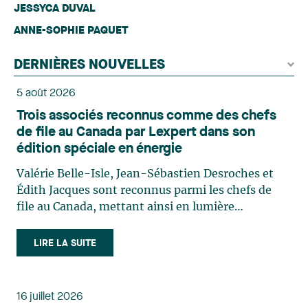
JESSYCA DUVAL
ANNE-SOPHIE PAQUET
DERNIÈRES NOUVELLES
5 août 2026
Trois associés reconnus comme des chefs
de file au Canada par Lexpert dans son
édition spéciale en énergie
Valérie Belle-Isle, Jean-Sébastien Desroches et
Édith Jacques sont reconnus parmi les chefs de
file au Canada, mettant ainsi en lumière
l'excellence et le rôle stratégique du cabinet dans
le domaine du droit des technologies. Valérie
LIRE LA SUITE
Belle-Isle est associée au sein du groupe de droit
administratif de Lavery. Sa pratique porte
principalement sur le droit de l’environnement,
16 juillet 2026
l’urbanisme, l’aménagement et le développement