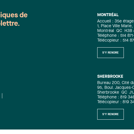
diques de
MONTRÉAL
Accueil : 35e étage
lettre.
1, Place Ville Mari
Montréal
QC
H3B
Téléphone : 514 871
Télécopieur : 514 8
S'Y RENDRE
SHERBROOKE
Bureau 200, Cité d
95, Boul. Jacques-C
Sherbrooke
QC
J1
Téléphone : 819 34
Télécopieur : 819 
S'Y RENDRE