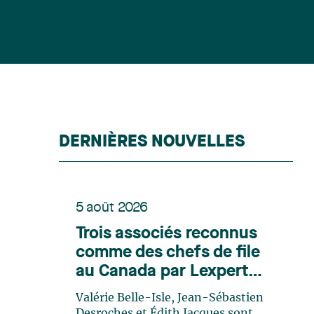
DERNIÈRES NOUVELLES
5 août 2026
Trois associés reconnus
comme des chefs de file
au Canada par Lexpert
dans son édition spéciale
Valérie Belle-Isle, Jean-Sébastien
en énergie
Desroches et Édith Jacques sont