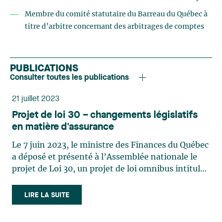
Membre du comité statutaire du Barreau du Québec à
titre d’arbitre concernant des arbitrages de comptes
PUBLICATIONS
Consulter toutes les publications
21 juillet 2023
Projet de loi 30 – changements législatifs
en matière d'assurance
Le 7 juin 2023, le ministre des Finances du Québec
a déposé et présenté à l’Assemblée nationale le
projet de Loi 30, un projet de loi omnibus intitulé
Loi modifiant diverses dispositions
principalement dans le secteur financier (ci-après
LIRE LA SUITE
le « Projet de Loi »). Le Projet de Loi propose
certaines modifications aux dispositions de la Loi