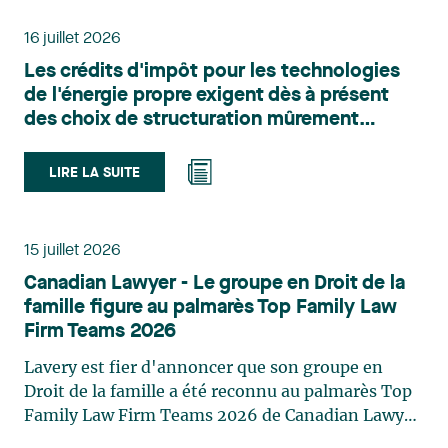
administratif de Lavery. Sa pratique porte
principalement sur le droit de l’environnement,
16 juillet 2026
l’urbanisme, l’aménagement et le développement
Les crédits d'impôt pour les technologies
du territoire. Elle conseille et représente une
de l'énergie propre exigent dès à présent
clientèle publique et privée dans le cadre d’enjeux
des choix de structuration mûrement
touchant notamment les obligations
réfléchis
environnementales, l’obtention d’autorisations
et de permis, l’application et la contestation de
LIRE LA SUITE
règlements d’urbanisme, ainsi que les dossiers
d’expropriation. Elle accompagne également les
municipalités dans la validation juridique de leurs
15 juillet 2026
décisions et dans la planification de leurs projets.
Canadian Lawyer - Le groupe en Droit de la
Reconnue pour son approche à la fois stratégique
famille figure au palmarès Top Family Law
et pratique, elle intervient aussi en matière de
Firm Teams 2026
taxation municipale et d’évaluation foncière, en
plus de contribuer régulièrement à des
Lavery est fier d'annoncer que son groupe en
publications et à des activités de formation. Jean-
Droit de la famille a été reconnu au palmarès Top
Sébastien Desroches œuvre en droit des affaires,
Family Law Firm Teams 2026 de Canadian Lawyer.
principalement dans le domaine des fusions et
Cette reconnaissance est le fruit d'un processus de