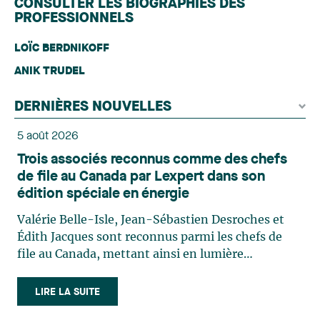
CONSULTER LES BIOGRAPHIES DES
PROFESSIONNELS
LOÏC BERDNIKOFF
ANIK TRUDEL
DERNIÈRES NOUVELLES
5 août 2026
Trois associés reconnus comme des chefs
de file au Canada par Lexpert dans son
édition spéciale en énergie
Valérie Belle-Isle, Jean-Sébastien Desroches et
Édith Jacques sont reconnus parmi les chefs de
file au Canada, mettant ainsi en lumière
l'excellence et le rôle stratégique du cabinet dans
le domaine du droit des technologies. Valérie
LIRE LA SUITE
Belle-Isle est associée au sein du groupe de droit