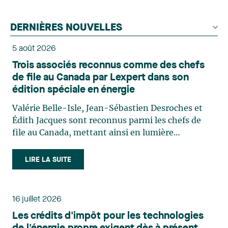
DERNIÈRES NOUVELLES
5 août 2026
Trois associés reconnus comme des chefs
de file au Canada par Lexpert dans son
édition spéciale en énergie
Valérie Belle-Isle, Jean-Sébastien Desroches et
Édith Jacques sont reconnus parmi les chefs de
file au Canada, mettant ainsi en lumière
l'excellence et le rôle stratégique du cabinet dans
le domaine du droit des technologies. Valérie
LIRE LA SUITE
Belle-Isle est associée au sein du groupe de droit
administratif de Lavery. Sa pratique porte
principalement sur le droit de l’environnement,
16 juillet 2026
l’urbanisme, l’aménagement et le développement
Les crédits d'impôt pour les technologies
du territoire. Elle conseille et représente une