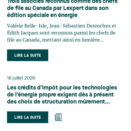
Trois associés reconnus comme des chefs
de file au Canada par Lexpert dans son
édition spéciale en énergie
Valérie Belle-Isle, Jean-Sébastien Desroches et
Édith Jacques sont reconnus parmi les chefs de
file au Canada, mettant ainsi en lumière
l'excellence et le rôle stratégique du cabinet dans
le domaine du droit des technologies. Valérie
LIRE LA SUITE
Belle-Isle est associée au sein du groupe de droit
administratif de Lavery. Sa pratique porte
principalement sur le droit de l’environnement,
16 juillet 2026
l’urbanisme, l’aménagement et le développement
Les crédits d'impôt pour les technologies
du territoire. Elle conseille et représente une
de l'énergie propre exigent dès à présent
clientèle publique et privée dans le cadre d’enjeux
des choix de structuration mûrement
touchant notamment les obligations
réfléchis
environnementales, l’obtention d’autorisations
et de permis, l’application et la contestation de
LIRE LA SUITE
règlements d’urbanisme, ainsi que les dossiers