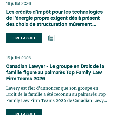
principalement sur le droit de l’environnement,
16 juillet 2026
l’urbanisme, l’aménagement et le développement
Les crédits d'impôt pour les technologies
du territoire. Elle conseille et représente une
de l'énergie propre exigent dès à présent
clientèle publique et privée dans le cadre d’enjeux
des choix de structuration mûrement
touchant notamment les obligations
réfléchis
environnementales, l’obtention d’autorisations
et de permis, l’application et la contestation de
LIRE LA SUITE
règlements d’urbanisme, ainsi que les dossiers
d’expropriation. Elle accompagne également les
municipalités dans la validation juridique de leurs
15 juillet 2026
décisions et dans la planification de leurs projets.
Canadian Lawyer - Le groupe en Droit de la
Reconnue pour son approche à la fois stratégique
famille figure au palmarès Top Family Law
et pratique, elle intervient aussi en matière de
Firm Teams 2026
taxation municipale et d’évaluation foncière, en
plus de contribuer régulièrement à des
Lavery est fier d'annoncer que son groupe en
publications et à des activités de formation. Jean-
Droit de la famille a été reconnu au palmarès Top
Sébastien Desroches œuvre en droit des affaires,
Family Law Firm Teams 2026 de Canadian Lawyer.
principalement dans le domaine des fusions et
Cette reconnaissance est le fruit d'un processus de
acquisitions, des infrastructures, des énergies
sélection rigoureux, fondé sur des nominations
LIRE LA SUITE