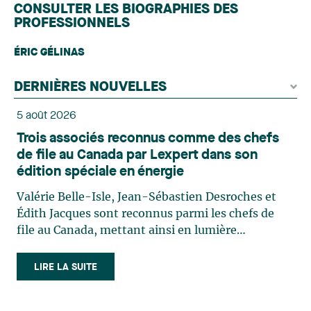
CONSULTER LES BIOGRAPHIES DES
PROFESSIONNELS
ÉRIC GÉLINAS
DERNIÈRES NOUVELLES
5 août 2026
Trois associés reconnus comme des chefs
de file au Canada par Lexpert dans son
édition spéciale en énergie
Valérie Belle-Isle, Jean-Sébastien Desroches et
Édith Jacques sont reconnus parmi les chefs de
file au Canada, mettant ainsi en lumière
l'excellence et le rôle stratégique du cabinet dans
le domaine du droit des technologies. Valérie
LIRE LA SUITE
Belle-Isle est associée au sein du groupe de droit
administratif de Lavery. Sa pratique porte