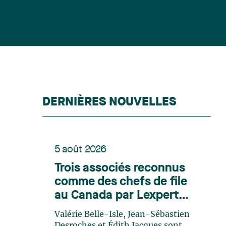
DERNIÈRES NOUVELLES
5 août 2026
Trois associés reconnus
comme des chefs de file
au Canada par Lexpert
dans son édition spéciale
Valérie Belle-Isle, Jean-Sébastien
en énergie
Desroches et Édith Jacques sont