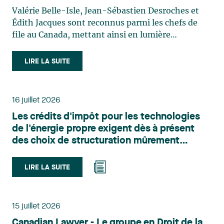
Valérie Belle-Isle, Jean-Sébastien Desroches et
Édith Jacques sont reconnus parmi les chefs de
file au Canada, mettant ainsi en lumière
l'excellence et le rôle stratégique du cabinet dans
le domaine du droit des technologies. Valérie
LIRE LA SUITE
Belle-Isle est associée au sein du groupe de droit
administratif de Lavery. Sa pratique porte
principalement sur le droit de l’environnement,
16 juillet 2026
l’urbanisme, l’aménagement et le développement
Les crédits d'impôt pour les technologies
du territoire. Elle conseille et représente une
de l'énergie propre exigent dès à présent
clientèle publique et privée dans le cadre d’enjeux
des choix de structuration mûrement
touchant notamment les obligations
réfléchis
environnementales, l’obtention d’autorisations
et de permis, l’application et la contestation de
LIRE LA SUITE
règlements d’urbanisme, ainsi que les dossiers
d’expropriation. Elle accompagne également les
municipalités dans la validation juridique de leurs
15 juillet 2026
décisions et dans la planification de leurs projets.
Canadian Lawyer - Le groupe en Droit de la