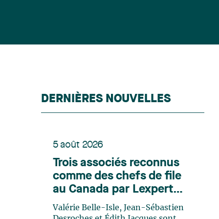
DERNIÈRES NOUVELLES
5 août 2026
Trois associés reconnus
comme des chefs de file
au Canada par Lexpert
dans son édition spéciale
Valérie Belle-Isle, Jean-Sébastien
en énergie
Desroches et Édith Jacques sont