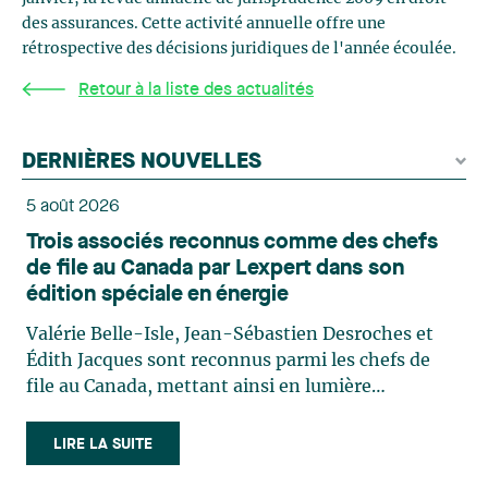
des assurances. Cette activité annuelle offre une
rétrospective des décisions juridiques de l'année écoulée.
Retour à la liste des actualités
DERNIÈRES NOUVELLES
5 août 2026
Trois associés reconnus comme des chefs
de file au Canada par Lexpert dans son
édition spéciale en énergie
Valérie Belle-Isle, Jean-Sébastien Desroches et
Édith Jacques sont reconnus parmi les chefs de
file au Canada, mettant ainsi en lumière
l'excellence et le rôle stratégique du cabinet dans
le domaine du droit des technologies. Valérie
LIRE LA SUITE
Belle-Isle est associée au sein du groupe de droit