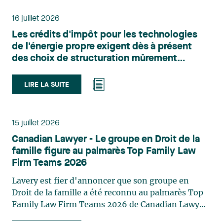
administratif de Lavery. Sa pratique porte
principalement sur le droit de l’environnement,
16 juillet 2026
l’urbanisme, l’aménagement et le développement
Les crédits d'impôt pour les technologies
du territoire. Elle conseille et représente une
de l'énergie propre exigent dès à présent
clientèle publique et privée dans le cadre d’enjeux
des choix de structuration mûrement
touchant notamment les obligations
réfléchis
environnementales, l’obtention d’autorisations
et de permis, l’application et la contestation de
LIRE LA SUITE
règlements d’urbanisme, ainsi que les dossiers
d’expropriation. Elle accompagne également les
municipalités dans la validation juridique de leurs
15 juillet 2026
décisions et dans la planification de leurs projets.
Canadian Lawyer - Le groupe en Droit de la
Reconnue pour son approche à la fois stratégique
famille figure au palmarès Top Family Law
et pratique, elle intervient aussi en matière de
Firm Teams 2026
taxation municipale et d’évaluation foncière, en
plus de contribuer régulièrement à des
Lavery est fier d'annoncer que son groupe en
publications et à des activités de formation. Jean-
Droit de la famille a été reconnu au palmarès Top
Sébastien Desroches œuvre en droit des affaires,
Family Law Firm Teams 2026 de Canadian Lawyer.
principalement dans le domaine des fusions et
Cette reconnaissance est le fruit d'un processus de