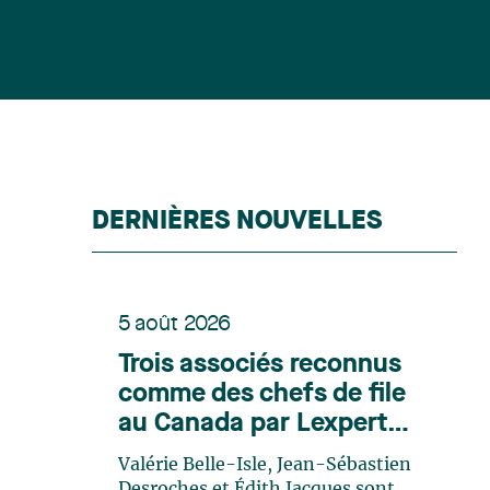
DERNIÈRES NOUVELLES
5 août 2026
Trois associés reconnus
comme des chefs de file
au Canada par Lexpert
dans son édition spéciale
Valérie Belle-Isle, Jean-Sébastien
en énergie
Desroches et Édith Jacques sont