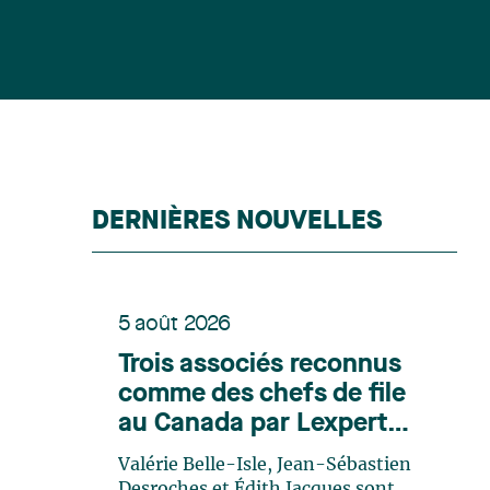
DERNIÈRES NOUVELLES
5 août 2026
Trois associés reconnus
comme des chefs de file
au Canada par Lexpert
dans son édition spéciale
Valérie Belle-Isle, Jean-Sébastien
en énergie
Desroches et Édith Jacques sont