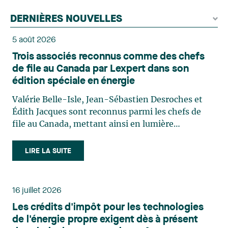
DERNIÈRES NOUVELLES
5 août 2026
Trois associés reconnus comme des chefs
de file au Canada par Lexpert dans son
édition spéciale en énergie
Valérie Belle-Isle, Jean-Sébastien Desroches et
Édith Jacques sont reconnus parmi les chefs de
file au Canada, mettant ainsi en lumière
l'excellence et le rôle stratégique du cabinet dans
le domaine du droit des technologies. Valérie
LIRE LA SUITE
Belle-Isle est associée au sein du groupe de droit
administratif de Lavery. Sa pratique porte
principalement sur le droit de l’environnement,
16 juillet 2026
l’urbanisme, l’aménagement et le développement
Les crédits d'impôt pour les technologies
du territoire. Elle conseille et représente une
de l'énergie propre exigent dès à présent
clientèle publique et privée dans le cadre d’enjeux