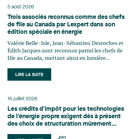
5 août 2026
Trois associés reconnus comme des chefs
de file au Canada par Lexpert dans son
édition spéciale en énergie
Valérie Belle-Isle, Jean-Sébastien Desroches et
Édith Jacques sont reconnus parmi les chefs de
file au Canada, mettant ainsi en lumière
l'excellence et le rôle stratégique du cabinet dans
le domaine du droit des technologies. Valérie
LIRE LA SUITE
Belle-Isle est associée au sein du groupe de droit
administratif de Lavery. Sa pratique porte
principalement sur le droit de l’environnement,
16 juillet 2026
l’urbanisme, l’aménagement et le développement
Les crédits d'impôt pour les technologies
du territoire. Elle conseille et représente une
de l'énergie propre exigent dès à présent
clientèle publique et privée dans le cadre d’enjeux
des choix de structuration mûrement
touchant notamment les obligations
réfléchis
environnementales, l’obtention d’autorisations