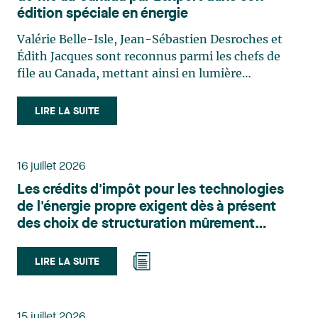
édition spéciale en énergie
Valérie Belle-Isle, Jean-Sébastien Desroches et
Édith Jacques sont reconnus parmi les chefs de
file au Canada, mettant ainsi en lumière
l'excellence et le rôle stratégique du cabinet dans
le domaine du droit des technologies. Valérie
LIRE LA SUITE
Belle-Isle est associée au sein du groupe de droit
administratif de Lavery. Sa pratique porte
principalement sur le droit de l’environnement,
16 juillet 2026
l’urbanisme, l’aménagement et le développement
Les crédits d'impôt pour les technologies
du territoire. Elle conseille et représente une
de l'énergie propre exigent dès à présent
clientèle publique et privée dans le cadre d’enjeux
des choix de structuration mûrement
touchant notamment les obligations
réfléchis
environnementales, l’obtention d’autorisations
et de permis, l’application et la contestation de
LIRE LA SUITE
règlements d’urbanisme, ainsi que les dossiers
d’expropriation. Elle accompagne également les
municipalités dans la validation juridique de leurs
15 juillet 2026