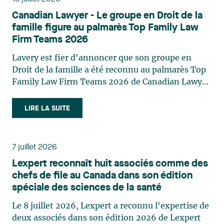
décisions et dans la planification de leurs projets.
Canadian Lawyer - Le groupe en Droit de la
Reconnue pour son approche à la fois stratégique
famille figure au palmarès Top Family Law
et pratique, elle intervient aussi en matière de
Firm Teams 2026
taxation municipale et d’évaluation foncière, en
plus de contribuer régulièrement à des
Lavery est fier d'annoncer que son groupe en
publications et à des activités de formation. Jean-
Droit de la famille a été reconnu au palmarès Top
Sébastien Desroches œuvre en droit des affaires,
Family Law Firm Teams 2026 de Canadian Lawyer.
principalement dans le domaine des fusions et
Cette reconnaissance est le fruit d'un processus de
acquisitions, des infrastructures, des énergies
sélection rigoureux, fondé sur des nominations
LIRE LA SUITE
renouvelables et du développement de projets,
issues du lectorat, d'associations juridiques et de
ainsi que des partenariats stratégiques. Il a eu
contributeurs éditoriaux, suivies d'une évaluation
l’opportunité de piloter plusieurs transactions
par un jury indépendant composé de praticiens
7 juillet 2026
d'envergure, d’opérations juridiques complexes,
chevronnés en droit de la famille provenant de
Lexpert reconnaît huit associés comme des
de transactions transfrontalières, de
l'ensemble du Canada. Cette distinction
chefs de file au Canada dans son édition
réorganisations et d’investissements au Canada
appartient à toute une équipe. Félicitations à
spéciale des sciences de la santé
et sur la scène internationale pour des clients
l'ensemble des membres du groupe en Droit de la
canadiens, américains et européens, des sociétés
famille: Victoria Cohene, Isabelle Duval, Caroline
Le 8 juillet 2026, Lexpert a reconnu l'expertise de
internationales et des clients institutionnels,
Harnois, Awatif Lakhdar, Elisabeth Pinard,
deux associés dans son édition 2026 de Lexpert