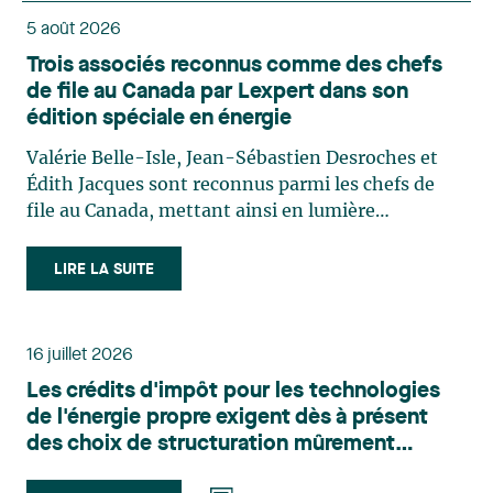
5 août 2026
Trois associés reconnus comme des chefs
de file au Canada par Lexpert dans son
édition spéciale en énergie
Valérie Belle-Isle, Jean-Sébastien Desroches et
Édith Jacques sont reconnus parmi les chefs de
file au Canada, mettant ainsi en lumière
l'excellence et le rôle stratégique du cabinet dans
le domaine du droit des technologies. Valérie
LIRE LA SUITE
Belle-Isle est associée au sein du groupe de droit
administratif de Lavery. Sa pratique porte
principalement sur le droit de l’environnement,
16 juillet 2026
l’urbanisme, l’aménagement et le développement
Les crédits d'impôt pour les technologies
du territoire. Elle conseille et représente une
de l'énergie propre exigent dès à présent
clientèle publique et privée dans le cadre d’enjeux
des choix de structuration mûrement
touchant notamment les obligations
réfléchis
environnementales, l’obtention d’autorisations