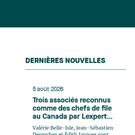
DERNIÈRES NOUVELLES
5 août 2026
Trois associés reconnus
comme des chefs de file
au Canada par Lexpert
dans son édition spéciale
Valérie Belle-Isle, Jean-Sébastien
en énergie
Desroches et Édith Jacques sont