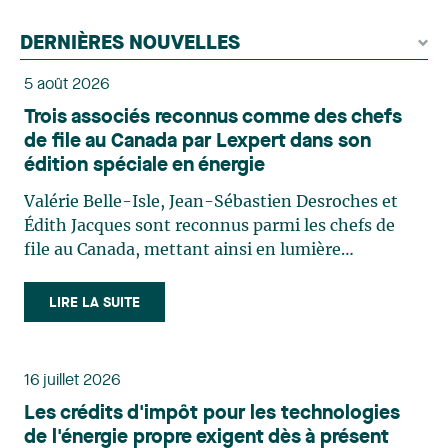
DERNIÈRES NOUVELLES
5 août 2026
Trois associés reconnus comme des chefs
de file au Canada par Lexpert dans son
édition spéciale en énergie
Valérie Belle-Isle, Jean-Sébastien Desroches et
Édith Jacques sont reconnus parmi les chefs de
file au Canada, mettant ainsi en lumière
l'excellence et le rôle stratégique du cabinet dans
le domaine du droit des technologies. Valérie
LIRE LA SUITE
Belle-Isle est associée au sein du groupe de droit
administratif de Lavery. Sa pratique porte
principalement sur le droit de l’environnement,
16 juillet 2026
l’urbanisme, l’aménagement et le développement
Les crédits d'impôt pour les technologies
du territoire. Elle conseille et représente une
de l'énergie propre exigent dès à présent
clientèle publique et privée dans le cadre d’enjeux