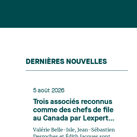
DERNIÈRES NOUVELLES
5 août 2026
Trois associés reconnus
comme des chefs de file
au Canada par Lexpert
dans son édition spéciale
Valérie Belle-Isle, Jean-Sébastien
en énergie
Desroches et Édith Jacques sont