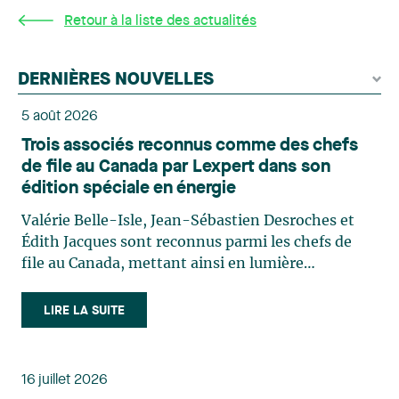
Retour à la liste des actualités
DERNIÈRES NOUVELLES
5 août 2026
Trois associés reconnus comme des chefs
de file au Canada par Lexpert dans son
édition spéciale en énergie
Valérie Belle-Isle, Jean-Sébastien Desroches et
Édith Jacques sont reconnus parmi les chefs de
file au Canada, mettant ainsi en lumière
l'excellence et le rôle stratégique du cabinet dans
le domaine du droit des technologies. Valérie
LIRE LA SUITE
Belle-Isle est associée au sein du groupe de droit
administratif de Lavery. Sa pratique porte
principalement sur le droit de l’environnement,
16 juillet 2026
l’urbanisme, l’aménagement et le développement