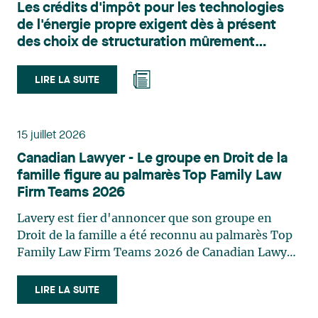
Les crédits d'impôt pour les technologies
du territoire. Elle conseille et représente une
de l'énergie propre exigent dès à présent
clientèle publique et privée dans le cadre d’enjeux
des choix de structuration mûrement
touchant notamment les obligations
réfléchis
environnementales, l’obtention d’autorisations
et de permis, l’application et la contestation de
LIRE LA SUITE
règlements d’urbanisme, ainsi que les dossiers
d’expropriation. Elle accompagne également les
municipalités dans la validation juridique de leurs
15 juillet 2026
décisions et dans la planification de leurs projets.
Canadian Lawyer - Le groupe en Droit de la
Reconnue pour son approche à la fois stratégique
famille figure au palmarès Top Family Law
et pratique, elle intervient aussi en matière de
Firm Teams 2026
taxation municipale et d’évaluation foncière, en
plus de contribuer régulièrement à des
Lavery est fier d'annoncer que son groupe en
publications et à des activités de formation. Jean-
Droit de la famille a été reconnu au palmarès Top
Sébastien Desroches œuvre en droit des affaires,
Family Law Firm Teams 2026 de Canadian Lawyer.
principalement dans le domaine des fusions et
Cette reconnaissance est le fruit d'un processus de
acquisitions, des infrastructures, des énergies
sélection rigoureux, fondé sur des nominations
LIRE LA SUITE
renouvelables et du développement de projets,
issues du lectorat, d'associations juridiques et de