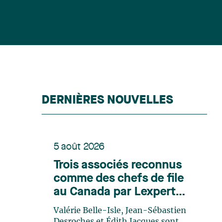
DERNIÈRES NOUVELLES
5 août 2026
Trois associés reconnus
comme des chefs de file
au Canada par Lexpert
dans son édition spéciale
Valérie Belle-Isle, Jean-Sébastien
en énergie
Desroches et Édith Jacques sont