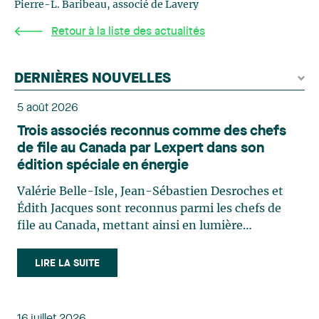
Pierre-L. Baribeau, associé de Lavery
Retour à la liste des actualités
DERNIÈRES NOUVELLES
5 août 2026
Trois associés reconnus comme des chefs
de file au Canada par Lexpert dans son
édition spéciale en énergie
Valérie Belle-Isle, Jean-Sébastien Desroches et
Édith Jacques sont reconnus parmi les chefs de
file au Canada, mettant ainsi en lumière
l'excellence et le rôle stratégique du cabinet dans
le domaine du droit des technologies. Valérie
LIRE LA SUITE
Belle-Isle est associée au sein du groupe de droit
administratif de Lavery. Sa pratique porte
principalement sur le droit de l’environnement,