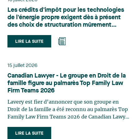
16 juillet 2026
l’urbanisme, l’aménagement et le développement
Les crédits d'impôt pour les technologies
du territoire. Elle conseille et représente une
de l'énergie propre exigent dès à présent
clientèle publique et privée dans le cadre d’enjeux
des choix de structuration mûrement
touchant notamment les obligations
réfléchis
environnementales, l’obtention d’autorisations
et de permis, l’application et la contestation de
LIRE LA SUITE
règlements d’urbanisme, ainsi que les dossiers
d’expropriation. Elle accompagne également les
municipalités dans la validation juridique de leurs
15 juillet 2026
décisions et dans la planification de leurs projets.
Canadian Lawyer - Le groupe en Droit de la
Reconnue pour son approche à la fois stratégique
famille figure au palmarès Top Family Law
et pratique, elle intervient aussi en matière de
Firm Teams 2026
taxation municipale et d’évaluation foncière, en
plus de contribuer régulièrement à des
Lavery est fier d'annoncer que son groupe en
publications et à des activités de formation. Jean-
Droit de la famille a été reconnu au palmarès Top
Sébastien Desroches œuvre en droit des affaires,
Family Law Firm Teams 2026 de Canadian Lawyer.
principalement dans le domaine des fusions et
Cette reconnaissance est le fruit d'un processus de
acquisitions, des infrastructures, des énergies
sélection rigoureux, fondé sur des nominations
LIRE LA SUITE
renouvelables et du développement de projets,