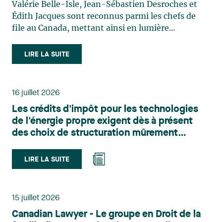
Valérie Belle-Isle, Jean-Sébastien Desroches et
Édith Jacques sont reconnus parmi les chefs de
file au Canada, mettant ainsi en lumière
l'excellence et le rôle stratégique du cabinet dans
le domaine du droit des technologies. Valérie
LIRE LA SUITE
Belle-Isle est associée au sein du groupe de droit
administratif de Lavery. Sa pratique porte
principalement sur le droit de l’environnement,
16 juillet 2026
l’urbanisme, l’aménagement et le développement
Les crédits d'impôt pour les technologies
du territoire. Elle conseille et représente une
de l'énergie propre exigent dès à présent
clientèle publique et privée dans le cadre d’enjeux
des choix de structuration mûrement
touchant notamment les obligations
réfléchis
environnementales, l’obtention d’autorisations
et de permis, l’application et la contestation de
LIRE LA SUITE
règlements d’urbanisme, ainsi que les dossiers
d’expropriation. Elle accompagne également les
municipalités dans la validation juridique de leurs
15 juillet 2026
décisions et dans la planification de leurs projets.
Canadian Lawyer - Le groupe en Droit de la
Reconnue pour son approche à la fois stratégique