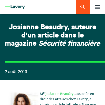
Josianne Beaudry, auteure
d’un article dans le
magazine
Sécurité financière
2 août 2013
e
M
Josianne Beaudry
, associée en
droit des affaires chez Lavery, a
signé un article intitulé « Pour une