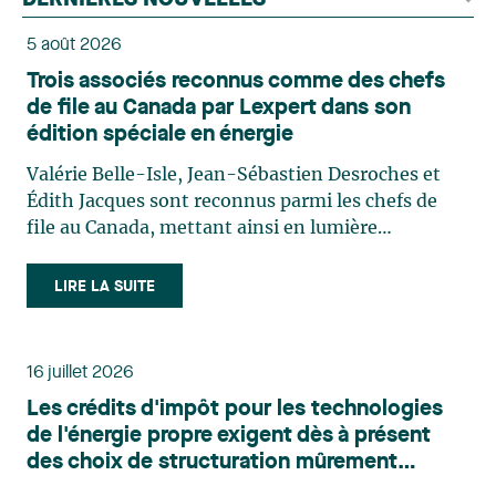
DERNIÈRES NOUVELLES
5 août 2026
Trois associés reconnus comme des chefs
de file au Canada par Lexpert dans son
édition spéciale en énergie
Valérie Belle-Isle, Jean-Sébastien Desroches et
Édith Jacques sont reconnus parmi les chefs de
file au Canada, mettant ainsi en lumière
l'excellence et le rôle stratégique du cabinet dans
le domaine du droit des technologies. Valérie
LIRE LA SUITE
Belle-Isle est associée au sein du groupe de droit
administratif de Lavery. Sa pratique porte
principalement sur le droit de l’environnement,
16 juillet 2026
l’urbanisme, l’aménagement et le développement
Les crédits d'impôt pour les technologies
du territoire. Elle conseille et représente une
de l'énergie propre exigent dès à présent
clientèle publique et privée dans le cadre d’enjeux
des choix de structuration mûrement
touchant notamment les obligations
réfléchis
environnementales, l’obtention d’autorisations