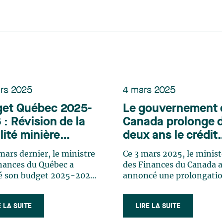
rs 2025
4 mars 2025
et Québec 2025-
Le gouvernement 
 : Révision de la
Canada prolonge 
lité minière
deux ans le crédit
écoise — Des
d’impôt pour
mars dernier, le ministre
Ce 3 mars 2025, le minist
 à relever, des
exploration minièr
nances du Québec a
des Finances du Canada 
sions à saisir
é son budget 2025-2026,
annoncé une prolongati
ansforme de façon
deux ans du crédit d’imp
cative le paysage fiscal
pour l’exploration miniè
E LA SUITE
LIRE LA SUITE
teur minier au Québec.
(« CIEM ») de 15 % accor
et, ce budget apporte des
particuliers qui investiss