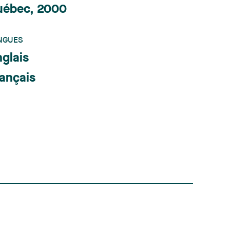
uébec, 2000
NGUES
glais
ançais