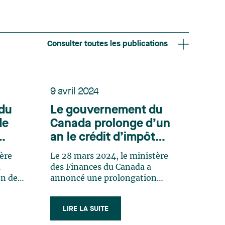
Consulter toutes les publications
9 avril 2024
du
Le gouvernement du
de
Canada prolonge d’un
an le crédit d’impôt
pour exploration
ère
Le 28 mars 2024, le ministère
e
minière
a
des Finances du Canada a
on de
annoncé une prolongation
ôt
d’un an du crédit d’impôt pour
re
l’exploration minière
LIRE LA SUITE
dé aux
(« CIEM ») de 15 % accordé aux
ent
particuliers qui investissent