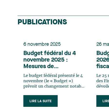
PUBLICATIONS
6 novembre 2025
26 ma
Budget fédéral du 4
Budg
novembre 2025 :
2026
Mesures de
fisca
bonification relatives
québ
Le budget fédéral présenté le 4
Le 25 
au Crédit d’impôt pour
défis
novembre (le « Budget »)
des Fi
l’exploration de
occa
prévoit un changement notable
dévoil
concernant le crédit d’impôt
qui tr
minéraux critiques et
pour l’exploration de minéraux
signifi
renouvellement du
LIRE LA SUITE
LIR
critiques (CIEMC). À titre de
du sec
Crédit d’impôt à
rappel, le CIEMC est égal à 30 %
En eff