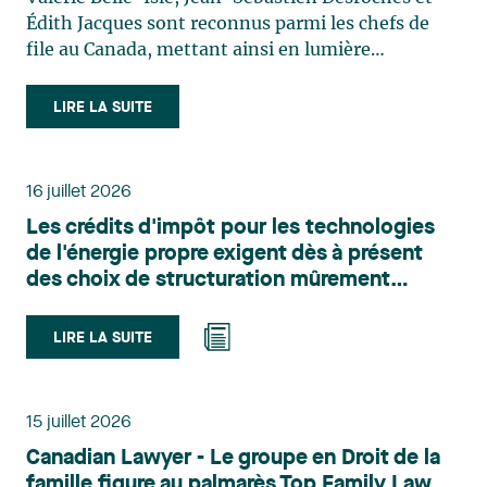
Édith Jacques sont reconnus parmi les chefs de
file au Canada, mettant ainsi en lumière
l'excellence et le rôle stratégique du cabinet dans
le domaine du droit des technologies. Valérie
LIRE LA SUITE
Belle-Isle est associée au sein du groupe de droit
administratif de Lavery. Sa pratique porte
principalement sur le droit de l’environnement,
16 juillet 2026
l’urbanisme, l’aménagement et le développement
Les crédits d'impôt pour les technologies
du territoire. Elle conseille et représente une
de l'énergie propre exigent dès à présent
clientèle publique et privée dans le cadre d’enjeux
des choix de structuration mûrement
touchant notamment les obligations
réfléchis
environnementales, l’obtention d’autorisations
et de permis, l’application et la contestation de
LIRE LA SUITE
règlements d’urbanisme, ainsi que les dossiers
d’expropriation. Elle accompagne également les
municipalités dans la validation juridique de leurs
15 juillet 2026
décisions et dans la planification de leurs projets.
Canadian Lawyer - Le groupe en Droit de la
Reconnue pour son approche à la fois stratégique
famille figure au palmarès Top Family Law