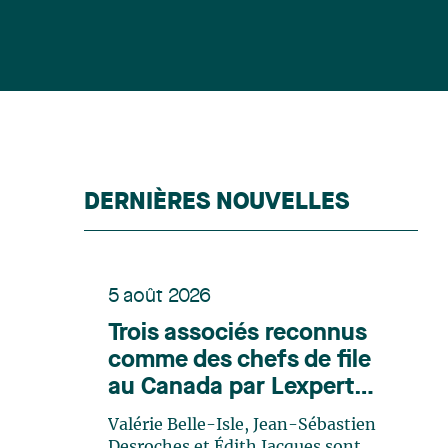
DERNIÈRES NOUVELLES
5 août 2026
Trois associés reconnus
comme des chefs de file
au Canada par Lexpert
dans son édition spéciale
Valérie Belle-Isle, Jean-Sébastien
en énergie
Desroches et Édith Jacques sont