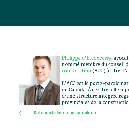
Philippe d'Etcheverry
, avoca
nommé membre du conseil d’
construction
(ACC) à titre d’
L’ACC est le porte-parole nat
du Canada. À ce titre, elle r
d’une structure intégrée regr
provinciales de la constructio
Retour à la liste des actualités