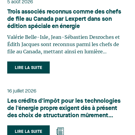
5 août 2026
Trois associés reconnus comme des chefs
de file au Canada par Lexpert dans son
édition spéciale en énergie
Valérie Belle-Isle, Jean-Sébastien Desroches et
Édith Jacques sont reconnus parmi les chefs de
file au Canada, mettant ainsi en lumière
l'excellence et le rôle stratégique du cabinet dans
le domaine du droit des technologies. Valérie
LIRE LA SUITE
Belle-Isle est associée au sein du groupe de droit
administratif de Lavery. Sa pratique porte
principalement sur le droit de l’environnement,
16 juillet 2026
l’urbanisme, l’aménagement et le développement
Les crédits d'impôt pour les technologies
du territoire. Elle conseille et représente une
de l'énergie propre exigent dès à présent
clientèle publique et privée dans le cadre d’enjeux
des choix de structuration mûrement
touchant notamment les obligations
réfléchis
environnementales, l’obtention d’autorisations
et de permis, l’application et la contestation de
LIRE LA SUITE