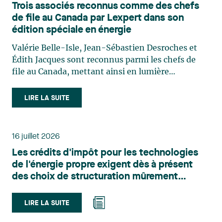
Trois associés reconnus comme des chefs
de file au Canada par Lexpert dans son
édition spéciale en énergie
Valérie Belle-Isle, Jean-Sébastien Desroches et
Édith Jacques sont reconnus parmi les chefs de
file au Canada, mettant ainsi en lumière
l'excellence et le rôle stratégique du cabinet dans
le domaine du droit des technologies. Valérie
LIRE LA SUITE
Belle-Isle est associée au sein du groupe de droit
administratif de Lavery. Sa pratique porte
principalement sur le droit de l’environnement,
16 juillet 2026
l’urbanisme, l’aménagement et le développement
Les crédits d'impôt pour les technologies
du territoire. Elle conseille et représente une
de l'énergie propre exigent dès à présent
clientèle publique et privée dans le cadre d’enjeux
des choix de structuration mûrement
touchant notamment les obligations
réfléchis
environnementales, l’obtention d’autorisations
et de permis, l’application et la contestation de
LIRE LA SUITE
règlements d’urbanisme, ainsi que les dossiers