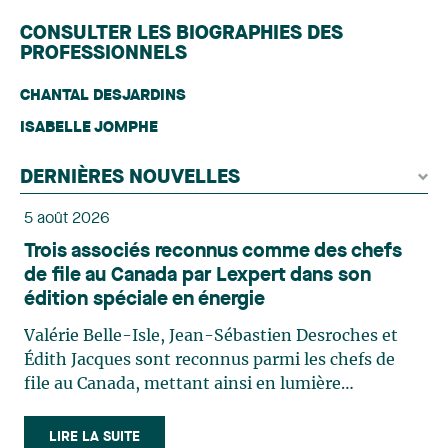
CONSULTER LES BIOGRAPHIES DES
PROFESSIONNELS
CHANTAL DESJARDINS
ISABELLE JOMPHE
DERNIÈRES NOUVELLES
5 août 2026
Trois associés reconnus comme des chefs
de file au Canada par Lexpert dans son
édition spéciale en énergie
Valérie Belle-Isle, Jean-Sébastien Desroches et
Édith Jacques sont reconnus parmi les chefs de
file au Canada, mettant ainsi en lumière
l'excellence et le rôle stratégique du cabinet dans
le domaine du droit des technologies. Valérie
LIRE LA SUITE