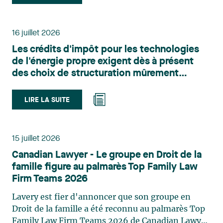
Belle-Isle est associée au sein du groupe de droit
administratif de Lavery. Sa pratique porte
principalement sur le droit de l’environnement,
16 juillet 2026
l’urbanisme, l’aménagement et le développement
Les crédits d'impôt pour les technologies
du territoire. Elle conseille et représente une
de l'énergie propre exigent dès à présent
clientèle publique et privée dans le cadre d’enjeux
des choix de structuration mûrement
touchant notamment les obligations
réfléchis
environnementales, l’obtention d’autorisations
et de permis, l’application et la contestation de
LIRE LA SUITE
règlements d’urbanisme, ainsi que les dossiers
d’expropriation. Elle accompagne également les
municipalités dans la validation juridique de leurs
15 juillet 2026
décisions et dans la planification de leurs projets.
Canadian Lawyer - Le groupe en Droit de la
Reconnue pour son approche à la fois stratégique
famille figure au palmarès Top Family Law
et pratique, elle intervient aussi en matière de
Firm Teams 2026
taxation municipale et d’évaluation foncière, en
plus de contribuer régulièrement à des
Lavery est fier d'annoncer que son groupe en
publications et à des activités de formation. Jean-
Droit de la famille a été reconnu au palmarès Top
Sébastien Desroches œuvre en droit des affaires,
Family Law Firm Teams 2026 de Canadian Lawyer.