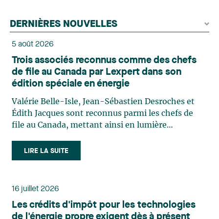
DERNIÈRES NOUVELLES
5 août 2026
Trois associés reconnus comme des chefs
de file au Canada par Lexpert dans son
édition spéciale en énergie
Valérie Belle-Isle, Jean-Sébastien Desroches et
Édith Jacques sont reconnus parmi les chefs de
file au Canada, mettant ainsi en lumière
l'excellence et le rôle stratégique du cabinet dans
le domaine du droit des technologies. Valérie
LIRE LA SUITE
Belle-Isle est associée au sein du groupe de droit
administratif de Lavery. Sa pratique porte
principalement sur le droit de l’environnement,
16 juillet 2026
l’urbanisme, l’aménagement et le développement
Les crédits d'impôt pour les technologies
du territoire. Elle conseille et représente une
de l'énergie propre exigent dès à présent