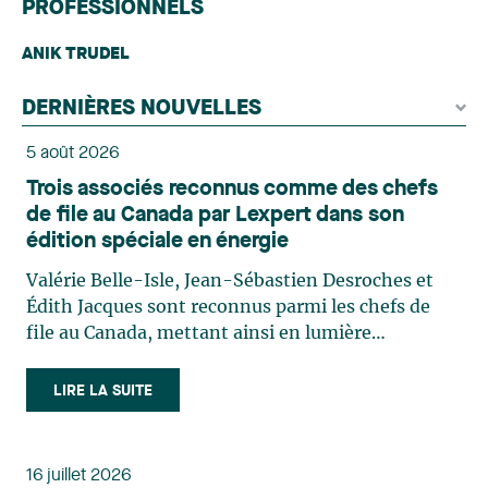
PROFESSIONNELS
ANIK TRUDEL
DERNIÈRES NOUVELLES
5 août 2026
Trois associés reconnus comme des chefs
de file au Canada par Lexpert dans son
édition spéciale en énergie
Valérie Belle-Isle, Jean-Sébastien Desroches et
Édith Jacques sont reconnus parmi les chefs de
file au Canada, mettant ainsi en lumière
l'excellence et le rôle stratégique du cabinet dans
le domaine du droit des technologies. Valérie
LIRE LA SUITE
Belle-Isle est associée au sein du groupe de droit
administratif de Lavery. Sa pratique porte
principalement sur le droit de l’environnement,
16 juillet 2026