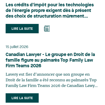
l’urbanisme, l’aménagement et le développement
Les crédits d'impôt pour les technologies
du territoire. Elle conseille et représente une
de l'énergie propre exigent dès à présent
clientèle publique et privée dans le cadre d’enjeux
des choix de structuration mûrement
touchant notamment les obligations
réfléchis
environnementales, l’obtention d’autorisations
et de permis, l’application et la contestation de
LIRE LA SUITE
règlements d’urbanisme, ainsi que les dossiers
d’expropriation. Elle accompagne également les
municipalités dans la validation juridique de leurs
15 juillet 2026
décisions et dans la planification de leurs projets.
Canadian Lawyer - Le groupe en Droit de la
Reconnue pour son approche à la fois stratégique
famille figure au palmarès Top Family Law
et pratique, elle intervient aussi en matière de
Firm Teams 2026
taxation municipale et d’évaluation foncière, en
plus de contribuer régulièrement à des
Lavery est fier d'annoncer que son groupe en
publications et à des activités de formation. Jean-
Droit de la famille a été reconnu au palmarès Top
Sébastien Desroches œuvre en droit des affaires,
Family Law Firm Teams 2026 de Canadian Lawyer.
principalement dans le domaine des fusions et
Cette reconnaissance est le fruit d'un processus de
acquisitions, des infrastructures, des énergies
sélection rigoureux, fondé sur des nominations
LIRE LA SUITE
renouvelables et du développement de projets,
issues du lectorat, d'associations juridiques et de