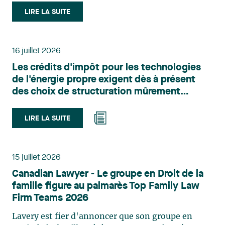
le domaine du droit des technologies. Valérie
LIRE LA SUITE
Belle-Isle est associée au sein du groupe de droit
administratif de Lavery. Sa pratique porte
principalement sur le droit de l’environnement,
16 juillet 2026
l’urbanisme, l’aménagement et le développement
Les crédits d'impôt pour les technologies
du territoire. Elle conseille et représente une
de l'énergie propre exigent dès à présent
clientèle publique et privée dans le cadre d’enjeux
des choix de structuration mûrement
touchant notamment les obligations
réfléchis
environnementales, l’obtention d’autorisations
et de permis, l’application et la contestation de
LIRE LA SUITE
règlements d’urbanisme, ainsi que les dossiers
d’expropriation. Elle accompagne également les
municipalités dans la validation juridique de leurs
15 juillet 2026
décisions et dans la planification de leurs projets.
Canadian Lawyer - Le groupe en Droit de la
Reconnue pour son approche à la fois stratégique
famille figure au palmarès Top Family Law
et pratique, elle intervient aussi en matière de
Firm Teams 2026
taxation municipale et d’évaluation foncière, en
plus de contribuer régulièrement à des
Lavery est fier d'annoncer que son groupe en