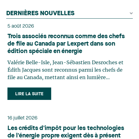
DERNIÈRES NOUVELLES
5 août 2026
Trois associés reconnus comme des chefs
de file au Canada par Lexpert dans son
édition spéciale en énergie
Valérie Belle-Isle, Jean-Sébastien Desroches et
Édith Jacques sont reconnus parmi les chefs de
file au Canada, mettant ainsi en lumière
l'excellence et le rôle stratégique du cabinet dans
le domaine du droit des technologies. Valérie
LIRE LA SUITE
Belle-Isle est associée au sein du groupe de droit
administratif de Lavery. Sa pratique porte
principalement sur le droit de l’environnement,
16 juillet 2026
l’urbanisme, l’aménagement et le développement
Les crédits d'impôt pour les technologies
du territoire. Elle conseille et représente une
de l'énergie propre exigent dès à présent
clientèle publique et privée dans le cadre d’enjeux