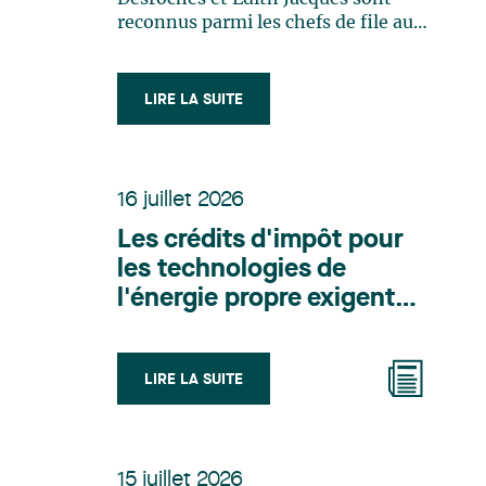
reconnus parmi les chefs de file au
Canada, mettant ainsi en lumière
l'excellence et le rôle stratégique du
cabinet dans le domaine du droit
LIRE LA SUITE
des technologies. Valérie Belle-Isle
est associée au sein du groupe de
droit administratif de Lavery. Sa
pratique porte principalement sur
16 juillet 2026
le droit de l’environnement,
Les crédits d'impôt pour
l’urbanisme, l’aménagement et le
développement du territoire. Elle
les technologies de
conseille et représente une clientèle
l'énergie propre exigent
publique et privée dans le cadre
dès à présent des choix
d’enjeux touchant notamment les
de structuration
obligations environnementales,
l’obtention d’autorisations et de
LIRE LA SUITE
mûrement réfléchis
permis, l’application et la
contestation de règlements
d’urbanisme, ainsi que les dossiers
d’expropriation. Elle accompagne
15 juillet 2026