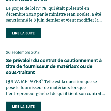
Le projet de loi n° 78, qui était présenté en
décembre 2020 par le ministre Jean Boulet, a été
sanctionné le 8 juin dernier et vient modifier la
Loi sur la publicité légale des entreprises (la
« Loi ») et son règlement, le Règlement
LIRE LA SUITE
d’application de la Loi sur la publicité légale des
entreprises (le « Règlement »). Cette modification
législative s’inscrit dans un processus visant la
26 septembre 2018
prévention et la lutte contre l’évasion fiscale, le
Se prévaloir du contrat de cautionnement à
blanchiment d’argent et la corruption et obligera
titre de fournisseur de matériaux ou de
maintenant les assujettis à une divulgation accrue
sous-traitant
de certains de leurs renseignements. Divulgation
d’informations relatives aux bénéficiaires ultimes
QUI VA ME PAYER? Telle est la question que se
Les modifications apportées prévoient de
pose le fournisseur de matériaux lorsque
nouvelles exigences en matière de transparence
l’entrepreneur général de qui il tient son contrat
des entreprises et obligent maintenant les
fait défaut de le payer, notamment en cas de
assujettis à divulguer des informations relatives
faillite. Régulièrement, le donneur d’ouvrage
LIRE LA SUITE
aux personnes physiques qui sont leurs